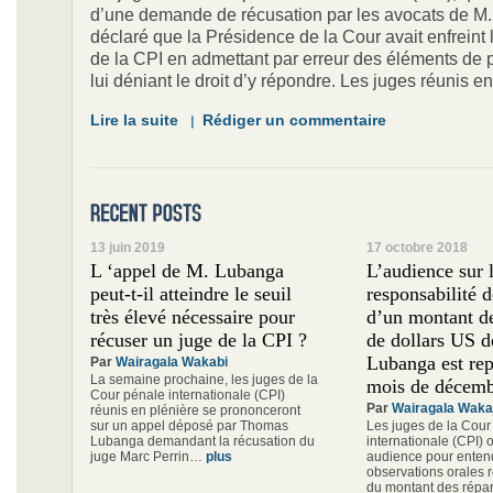
d’une demande de récusation par les avocats de M
déclaré que la Présidence de la Cour avait enfreint
de la CPI en admettant par erreur des éléments de 
lui déniant le droit d’y répondre. Les juges réunis 
Lire la suite
Rédiger un commentaire
13 juin 2019
17 octobre 2018
L ‘appel de M. Lubanga
L’audience sur 
peut-t-il atteindre le seuil
responsabilité d
très élevé nécessaire pour
d’un montant de
récuser un juge de la CPI ?
de dollars US 
Lubanga est re
Par
Wairagala Wakabi
La semaine prochaine, les juges de la
mois de décem
Cour pénale internationale (CPI)
Par
Wairagala Waka
réunis en plénière se prononceront
sur un appel déposé par Thomas
Les juges de la Cour
Lubanga demandant la récusation du
internationale (CPI)
juge Marc Perrin…
plus
audience pour enten
observations orales r
du montant des répar