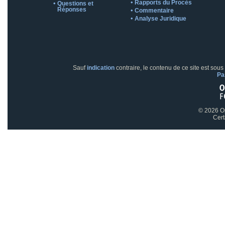
Rapports du Procès
Questions et
Réponses
Commentaire
Analyse Juridique
Sauf
indication
contraire, le contenu de ce site est sous
Pa
© 2026 O
Cert