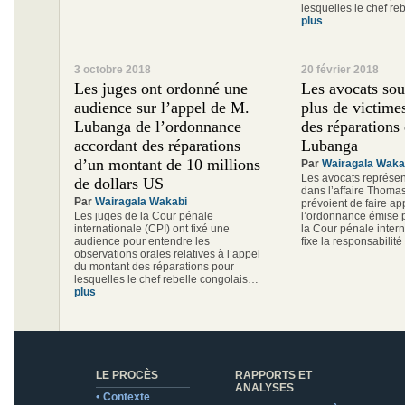
lesquelles le chef r
plus
3 octobre 2018
20 février 2018
Les juges ont ordonné une
Les avocats sou
audience sur l’appel de M.
plus de victime
Lubanga de l’ordonnance
des réparations
accordant des réparations
Lubanga
d’un montant de 10 millions
Par
Wairagala Waka
Les avocats représen
de dollars US
dans l’affaire Thom
Par
Wairagala Wakabi
prévoient de faire ap
Les juges de la Cour pénale
l’ordonnance émise p
internationale (CPI) ont fixé une
la Cour pénale intern
audience pour entendre les
fixe la responsabilit
observations orales relatives à l’appel
du montant des réparations pour
lesquelles le chef rebelle congolais…
plus
LE PROCÈS
RAPPORTS ET
ANALYSES
Contexte