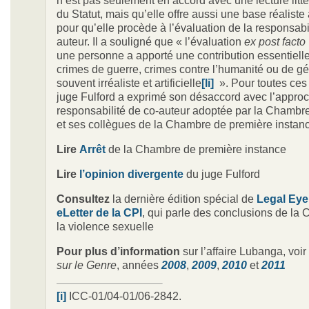
n’est pas seulement en accord avec une lecture litté
du Statut, mais qu’elle offre aussi une base réaliste
pour qu’elle procède à l’évaluation de la responsabi
auteur. Il a souligné que « l’évaluation
ex post facto
une personne a apporté une contribution essentiell
crimes de guerre, crimes contre l’humanité ou de g
souvent irréaliste et artificielle
[li]
». Pour toutes ces 
juge Fulford a exprimé son désaccord avec l’approc
responsabilité de co-auteur adoptée par la Chambre
et ses collègues de la Chambre de première instanc
Lire
Arrêt
de la Chambre de première instance
Lire
l’opinion divergente
du juge Fulford
Consultez
la dernière édition spécial de
Legal Eye 
eLetter de la CPI
, qui parle des conclusions de la
la violence sexuelle
Pour
plus d’information
sur l’affaire Lubanga, voir
sur le Genre
, années
2008
,
2009
,
2010
et
2011
[i]
ICC-01/04-01/06-2842.