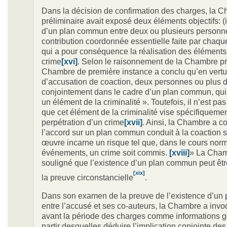
Dans la décision de confirmation des charges, la 
préliminaire avait exposé deux éléments objectifs: (i
d’un plan commun entre deux ou plusieurs personnes,
contribution coordonnée essentielle faite par chaqu
qui a pour conséquence la réalisation des éléments 
crime
[xvi]
. Selon le raisonnement de la Chambre pré
Chambre de première instance a conclu qu’en vertu
d’accusation de coaction, deux personnes ou plus d
conjointement dans le cadre d’un plan commun, qui 
un élément de la criminalité ». Toutefois, il n’est pa
que cet élément de la criminalité vise spécifiquemen
perpétration d’un crime
[xvii]
. Ainsi, la Chambre a c
l’accord sur un plan commun conduit à la coaction s
œuvre incarne un risque tel que, dans le cours nor
événements, un crime soit commis.
[xviii]
» La Cham
souligné que l’existence d’un plan commun peut êtr
[xix]
la preuve circonstancielle
.
Dans son examen de la preuve de l’existence d’u
entre l’accusé et ses co-auteurs, la Chambre a invo
avant la période des charges comme informations g
partir desquelles déduire l’implication conjointe de