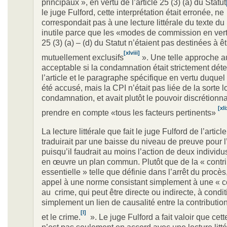
principaux », en vertu de l’article 25 (3) (a) du Statut
le juge Fulford, cette interprétation était erronée, ne
correspondait pas à une lecture littérale du texte du S
inutile parce que les «modes de commission en vertu
25 (3) (a) – (d) du Statut n’étaient pas destinées à êt
[xlviii]
mutuellement exclusifs
». Une telle approche au
acceptable si la condamnation était strictement dét
l’article et le paragraphe spécifique en vertu duquel
été accusé, mais la CPI n’était pas liée de la sorte l
condamnation, et avait plutôt le pouvoir discrétionn
[xli
prendre en compte «tous les facteurs pertinents»
La lecture littérale que fait le juge Fulford de l’article
traduirait par une baisse du niveau de preuve pour 
puisqu’il faudrait au moins l’action de deux individu
en œuvre un plan commun. Plutôt que de la « contri
essentielle » telle que définie dans l’arrêt du procès, 
appel à une norme consistant simplement à une « co
au crime, qui peut être directe ou indirecte, à conditi
simplement un lien de causalité entre la contribution
[l]
et le crime.
». Le juge Fulford a fait valoir que cet