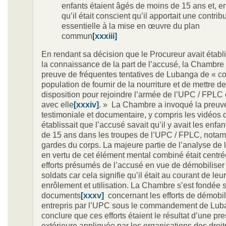
enfants étaient âgés de moins de 15 ans et, en
qu’il était conscient qu’il apportait une contrib
essentielle à la mise en œuvre du plan
commun
[xxxiii]
En rendant sa décision que le Procureur avait établi 
la connaissance de la part de l’accusé, la Chambre
preuve de fréquentes tentatives de Lubanga de « co
population de fournir de la nourriture et de mettre d
disposition pour rejoindre l’armée de l’UPC / FPLC e
avec elle
[xxxiv]
. » La Chambre a invoqué la preuv
testimoniale et documentaire, y compris les vidéos q
établissait que l’accusé savait qu’il y avait les enfa
de 15 ans dans les troupes de l’UPC / FPLC, not
gardes du corps. La majeure partie de l’analyse de
en vertu de cet élément mental combiné était centré
efforts présumés de l’accusé en vue de démobiliser 
soldats car cela signifie qu’il était au courant de leu
enrôlement et utilisation. La Chambre s’est fondée s
documents
[xxxv]
concernant les efforts de démobil
entrepris par l’UPC sous le commandement de Lub
conclure que ces efforts étaient le résultat d’une pr
extérieure appliquée par les organisations des droit