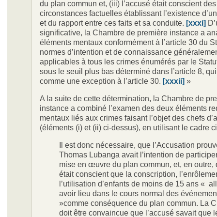
du plan commun et, (iii) l’accusé était conscient des
circonstances factuelles établissant l’existence d’un
et du rapport entre ces faits et sa conduite.
[xxxi]
D’
significative, la Chambre de première instance a an
éléments mentaux conformément à l’article 30 du Sta
normes d’intention et de connaissance généraleme
applicables à tous les crimes énumérés par le Statut
sous le seuil plus bas déterminé dans l’article 8, qu
comme une exception à l’article 30.
[xxxii]
»
A la suite de cette détermination, la Chambre de pr
instance a combiné l’examen des deux éléments req
mentaux liés aux crimes faisant l’objet des chefs d’
(éléments (i) et (ii) ci-dessus), en utilisant le cadre 
Il est donc nécessaire, que l’Accusation prou
Thomas Lubanga avait l’intention de participer
mise en œuvre du plan commun, et, en outre, q
était conscient que la conscription, l’enrôleme
l’utilisation d’enfants de moins de 15 ans « all
avoir lieu dans le cours normal des événemen
»comme conséquence du plan commun. La 
doit être convaincue que l’accusé savait que l