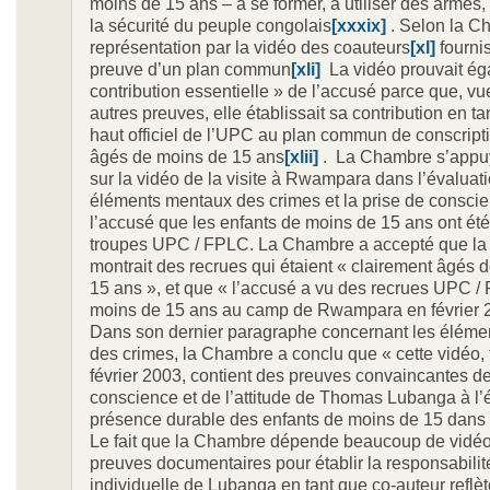
moins de 15 ans – à se former, à utiliser des armes,
la sécurité du peuple congolais
[xxxix]
. Selon la C
représentation par la vidéo des coauteurs
[xl]
fournis
preuve d’un plan commun
[xli]
La vidéo prouvait ég
contribution essentielle » de l’accusé parce que, vu
autres preuves, elle établissait sa contribution en ta
haut officiel de l’UPC au plan commun de conscript
âgés de moins de 15 ans
[xlii]
. La Chambre s’appuy
sur la vidéo de la visite à Rwampara dans l’évaluat
éléments mentaux des crimes et la prise de consci
l’accusé que les enfants de moins de 15 ans ont été
troupes UPC / FPLC. La Chambre a accepté que la
montrait des recrues qui étaient « clairement âgés 
15 ans », et que « l’accusé a vu des recrues UPC 
moins de 15 ans au camp de Rwampara en février
Dans son dernier paragraphe concernant les élém
des crimes, la Chambre a conclu que « cette vidéo, 
février 2003, contient des preuves convaincantes de
conscience et de l’attitude de Thomas Lubanga à l’
présence durable des enfants de moins de 15 dans
Le fait que la Chambre dépende beaucoup de vidéo
preuves documentaires pour établir la responsabili
individuelle de Lubanga en tant que co-auteur reflè