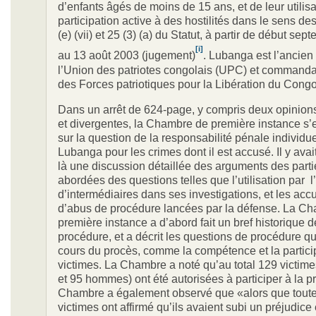
d’enfants âgés de moins de 15 ans, et de leur utilis
participation active à des hostilités dans le sens des 
(e) (vii) et 25 (3) (a) du Statut, à partir de début se
[i]
au 13 août 2003 (jugement)
. Lubanga est l’ancien
l’Union des patriotes congolais (UPC) et commanda
des Forces patriotiques pour la Libération du Cong
Dans un arrêt de 624-page, y compris deux opinions
et divergentes, la Chambre de première instance s
sur la question de la responsabilité pénale individu
Lubanga pour les crimes dont il est accusé. Il y ava
là une discussion détaillée des arguments des parti
abordées des questions telles que l’utilisation par 
d’intermédiaires dans ses investigations, et les acc
d’abus de procédure lancées par la défense. La C
première instance a d’abord fait un bref historique d
procédure, et a décrit les questions de procédure qu
cours du procès, comme la compétence et la partici
victimes. La Chambre a noté qu’au total 129 victim
et 95 hommes) ont été autorisées à participer à la p
Chambre a également observé que «alors que toute
victimes ont affirmé qu’ils avaient subi un préjudice