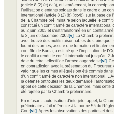
(article 8 (2) (e) (vii)), et l’enrôlement, la conscription
l’utilisation d’enfants soldats dans le cadre d’un con
international (article 8 (2) (b) (xxvi)), sur la base de 
de la Chambre préliminaire selon laquelle le conflit e
constitué un conflit armé de caractère international d
au 2 juin 2003 et s’est transformé en un conflit armé
le 2 juin et décembre 2003
[v]
. La Chambre prélimin
avoir trouvé des motifs raisonnables de croire que 
fourni des armes, assuré une formation et finalement
contrôle de Bunia, a estimé que l’implication de l’
le conflit a rendu le conflit international jusqu’au 2 
date du retrait effectif de l’armée ougandaise
[vi]
. Ce
en contradiction avec la présentation du Procureur, q
valoir que les crimes allégués ont été commis dans 
d’un conflit armé de caractère non international. L’A
la défense ont toutes les deux demandé l’autorisatio
appel de cette décision de la Chambre, mais cette
été rejetée par la Chambre préliminaire.
En refusant l’autorisation d’interjeter appel, la Cha
préliminaire a fait référence à la norme 55 du Règl
Cour
[vii]
. Après les observations des parties et des 