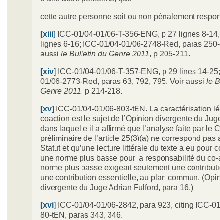
cette autre personne soit ou non pénalement respon
[xiii]
ICC-01/04-01/06-T-356-ENG, p 27 lignes 8-14,
lignes 6-16; ICC-01/04-01/06-2748-Red, paras 250-
aussi
le Bulletin du
Genre 2011
, p 205-211.
[xiv]
ICC-01/04-01/06-T-357-ENG, p 29 lines 14-25;
01/06-2773-Red, paras 63, 792, 795. Voir aussi
le B
Genre 2011
, p 214-218.
[xv]
ICC-01/04-01/06-803-tEN. La caractérisation lé
coaction est le sujet de l’Opinion divergente du Juge
dans laquelle il a affirmé que l’analyse faite par le
préliminaire de l’article 25(3)(a) ne correspond pas 
Statut et qu’une lecture littérale du texte a eu pou
une norme plus basse pour la responsabilité du co-a
norme plus basse exigeait seulement une contribut
une contribution essentielle, au plan commun. (Opi
divergente du Juge Adrian Fulford, para 16.)
[xvi]
ICC-01/04-01/06-2842, para 923, citing ICC-01
80-tEN, paras 343, 346.