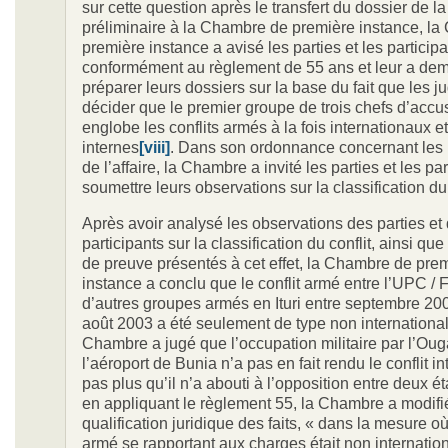
sur cette question après le transfert du dossier de 
préliminaire à la Chambre de première instance, l
première instance a avisé les parties et les participa
conformément au règlement de 55 ans et leur a de
préparer leurs dossiers sur la base du fait que les 
décider que le premier groupe de trois chefs d’accu
englobe les conflits armés à la fois internationaux et
internes
[viii]
. Dans son ordonnance concernant les p
de l’affaire, la Chambre a invité les parties et les pa
soumettre leurs observations sur la classification du 
Après avoir analysé les observations des parties et
participants sur la classification du conflit, ainsi qu
de preuve présentés à cet effet, la Chambre de pre
instance a conclu que le conflit armé entre l’UPC /
d’autres groupes armés en Ituri entre septembre 200
août 2003 a été seulement de type non international
Chambre a jugé que l’occupation militaire par l’Ou
l’aéroport de Bunia n’a pas en fait rendu le conflit in
pas plus qu’il n’a abouti à l’opposition entre deux ét
en appliquant le règlement 55, la Chambre a modifi
qualification juridique des faits, « dans la mesure où 
armé se rapportant aux charges était non internation