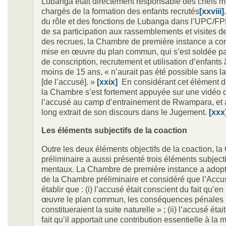
Lubanga était directement responsable des chefs mil
chargés de la formation des enfants recrutés
[xxviii]
du rôle et des fonctions de Lubanga dans l’UPC/FP
de sa participation aux rassemblements et visites d
des recrues, la Chambre de première instance a con
mise en œuvre du plan commun, qui s’est soldée pa
de conscription, recrutement et utilisation d’enfants
moins de 15 ans, « n’aurait pas été possible sans la
[de l’accusé]. »
[xxix]
En considérant cet élément de
la Chambre s’est fortement appuyée sur une vidéo de
l’accusé au camp d’entrainement de Rwampara, et a
long extrait de son discours dans le Jugement.
[xxx
Les éléments subjectifs de la coaction
Outre les deux éléments objectifs de la coaction, l
préliminaire a aussi présenté trois éléments subjecti
mentaux. La Chambre de première instance a adopt
de la Chambre préliminaire et considéré que l’Accus
établir que : (i) l’accusé était conscient du fait qu’e
œuvre le plan commun, les conséquences pénales
constitueraient la suite naturelle » ; (ii) l’accusé éta
fait qu’il apportait une contribution essentielle à la