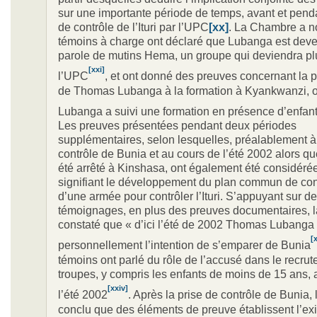
sur une importante période de temps, avant et penda
de contrôle de l’Ituri par l’UPC
[xx]
. La Chambre a n
témoins à charge ont déclaré que Lubanga est deve
parole de mutins Hema, un groupe qui deviendra pl
[xxi]
l’UPC
, et ont donné des preuves concernant la p
de Thomas Lubanga à la formation à Kyankwanzi, où
Lubanga a suivi une formation en présence d’enfant
Les preuves présentées pendant deux périodes
supplémentaires, selon lesquelles, préalablement à 
contrôle de Bunia et au cours de l’été 2002 alors qu
été arrêté à Kinshasa, ont également été considér
signifiant le développement du plan commun de con
d’une armée pour contrôler l’Ituri. S’appuyant sur ​​d
témoignages, en plus des preuves documentaires, 
constaté que « d’ici l’été de 2002 Thomas Lubanga 
[x
personnellement l’intention de s’emparer de Bunia
témoins ont parlé du rôle de l’accusé dans le recru
troupes, y compris les enfants de moins de 15 ans, 
[xxiv]
l’été 2002
. Après la prise de contrôle de Bunia
conclu que des éléments de preuve établissent l’ex