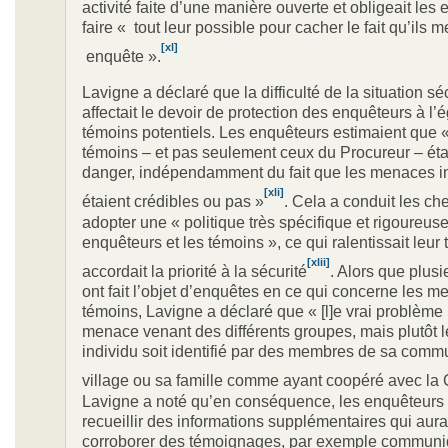
activité faite d’une manière ouverte et obligeait les
faire « tout leur possible pour cacher le fait qu’ils 
[xl]
enquête ».
Lavigne a déclaré que la difficulté de la situation séc
affectait le devoir de protection des enquêteurs à l’
témoins potentiels. Les enquêteurs estimaient que «
témoins – et pas seulement ceux du Procureur – éta
danger, indépendamment du fait que les menaces in
[xli]
étaient crédibles ou pas »
. Cela a conduit les ch
adopter une « politique très spécifique et rigoureuse
enquêteurs et les témoins », ce qui ralentissait leur 
[xlii]
accordait la priorité à la sécurité
. Alors que plusi
ont fait l’objet d’enquêtes en ce qui concerne les 
témoins, Lavigne a déclaré que « [l]e vrai problème n
menace venant des différents groupes, mais plutôt l
individu soit identifié par des membres de sa comm
village ou sa famille comme ayant coopéré avec la 
Lavigne a noté qu’en conséquence, les enquêteurs 
recueillir des informations supplémentaires qui aura
corroborer des témoignages, par exemple communi