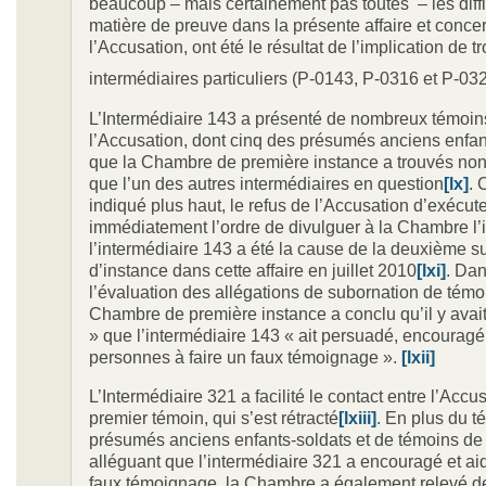
beaucoup – mais certainement pas toutes – les diffi
matière de preuve dans la présente affaire et conce
l’Accusation, ont été le résultat de l’implication de tr
intermédiaires particuliers (P-0143, P-0316 et P-032
L’Intermédiaire 143 a présenté de nombreux témoin
l’Accusation, dont cinq des présumés anciens enfan
que la Chambre de première instance a trouvés non 
que l’un des autres intermédiaires en question
[lx]
.
indiqué plus haut, le refus de l’Accusation d’exécut
immédiatement l’ordre de divulguer à la Chambre l’i
l’intermédiaire 143 a été la cause de la deuxième 
d’instance dans cette affaire en juillet 2010
[lxi]
. Da
l’évaluation des allégations de subornation de témoi
Chambre de première instance a conclu qu’il y avait
» que l’intermédiaire 143 « ait persuadé, encouragé
personnes à faire un faux témoignage ».
[lxii]
L’Intermédiaire 321 a facilité le contact entre l’Accu
premier témoin, qui s’est rétracté
[lxiii]
. En plus du 
présumés anciens enfants-soldats et de témoins de 
alléguant que l’intermédiaire 321 a encouragé et aid
faux témoignage, la Chambre a également relevé d