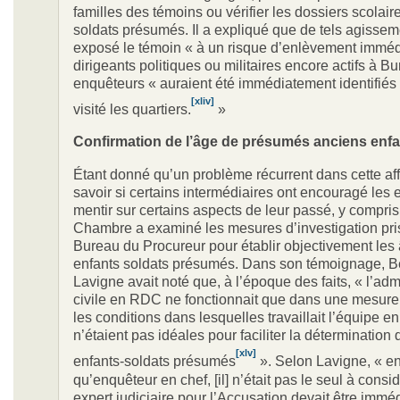
familles des témoins ou vérifier les dossiers scolair
soldats présumés. Il a expliqué que de tels agissem
exposé le témoin « à un risque d’enlèvement immédi
dirigeants politiques ou militaires encore actifs à Bun
enquêteurs « auraient été immédiatement identifiés s
[xliv]
visité les quartiers.
»
Confirmation de l’âge de présumés anciens enfa
Étant donné qu’un problème récurrent dans cette affa
savoir si certains intermédiaires ont encouragé les 
mentir sur certains aspects de leur passé, y compris 
Chambre a examiné les mesures d’investigation pri
Bureau du Procureur pour établir objectivement les
enfants soldats présumés. Dans son témoignage, B
Lavigne avait noté que, à l’époque des faits, « l’adm
civile en RDC ne fonctionnait que dans une mesure l
les conditions dans lesquelles travaillait l’équipe en
n’étaient pas idéales pour faciliter la détermination 
[xlv]
enfants-soldats présumés
». Selon Lavigne, « en
qu’enquêteur en chef, [il] n’était pas le seul à consi
expert judiciaire pour l’Accusation devait être imm