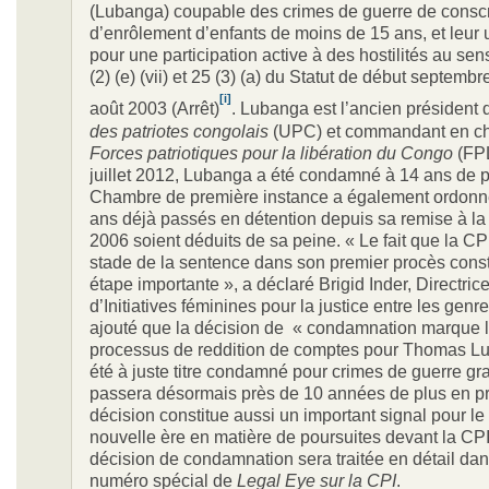
(Lubanga) coupable des crimes de guerre de conscr
d’enrôlement d’enfants de moins de 15 ans, et leur u
pour une participation active à des hostilités au sens
(2) (e) (vii) et 25 (3) (a) du Statut de début septemb
[i]
août 2003 (Arrêt)
. Lubanga est l’ancien président d
des patriotes congolais
(UPC) et commandant en ch
Forces
patriotiques pour la libération du Congo
(FPL
juillet 2012, Lubanga a été condamné à 14 ans de p
Chambre de première instance a également ordonné
ans déjà passés en détention depuis sa remise à l
2006 soient déduits de sa peine. « Le fait que la CPI 
stade de la sentence dans son premier procès cons
étape importante », a déclaré Brigid Inder, Directric
d’Initiatives féminines pour la justice entre les genre
ajouté que la décision de « condamnation marque l
processus de reddition de comptes pour Thomas Lu
été à juste titre condamné pour crimes de guerre gr
passera désormais près de 10 années de plus en pr
décision constitue aussi un important signal pour le
nouvelle ère en matière de poursuites devant la CP
décision de condamnation sera traitée en détail dan
numéro spécial de
Legal Eye
sur la CPI
.