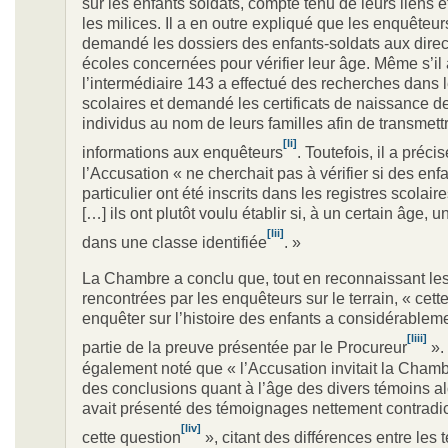
sur les enfants soldats, compte tenu de leurs liens é
les milices. Il a en outre expliqué que les enquêteur
demandé les dossiers des enfants-soldats aux dire
écoles concernées pour vérifier leur âge. Même s’il
l’intermédiaire 143 a effectué des recherches dans l
scolaires et demandé les certificats de naissance de
individus au nom de leurs familles afin de transmett
[li]
informations aux enquêteurs
. Toutefois, il a préci
l’Accusation « ne cherchait pas à vérifier si des enf
particulier ont été inscrits dans les registres scolaire
[…] ils ont plutôt voulu établir si, à un certain âge, u
[lii]
dans une classe identifiée
. »
La Chambre a conclu que, tout en reconnaissant les 
rencontrées par les enquêteurs sur le terrain, « cett
enquêter sur l’histoire des enfants a considérable
[liii]
partie de la preuve présentée par le Procureur
». 
également noté que « l’Accusation invitait la Chambr
des conclusions quant à l’âge des divers témoins al
avait présenté des témoignages nettement contradic
[liv]
cette question
», citant des différences entre le