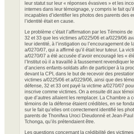
leur statut sur leur « réponses évasives » et les in
internes dans leur témoignage, y compris le fait qu’il
incapables d’identifier les photos des parents des e
l’identité était en cause.
Le problème c’était l’affirmation par les Témoins de
32 et 33 que les victimes a/0225/06 et a/0229/06 av
leur identité, à l’instigation ou l’encouragement de l
a/0270/07, qui a affirmé qu’il était leur tuteur. La vic
a/0270/07 a été accusée d’avoir encouragé les « él
l’Institut où il a travaillé à faussement revendiquer le
d’anciens enfants-soldats afin de participer à la pr
devant la CPI, dans le but de recevoir des prestatio
victimes a/0225/06 et a/0229/06, ainsi que des témo
défense, 32 et 33 ont payé la victime a/0270/07 pour
inscrive comme victimes. On a ensuite dit aux témoi
que d’autres allaient les remplacer. La Chambre a c
témoins de la défense étaient crédibles, en se fonda
sur le fait qu’elles ont correctement identifié les ph
parents de Thonifwa Uroci Dieudonné et Jean-Paul
Tchonga, qu’ils prétendaient être.
Les questions concernant la crédibilité des victime