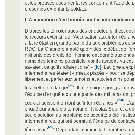
et les preuves documentaires concernant l’âge de p
présumés ex-enfants-soldats.
L’Accusation
s’est fondée sur les intermédiaires
D’après les témoignages des enquêteurs, il est dev
le recours extensif de l’Accusation aux intermédiair
affaire était en grande partie dû aux problèmes de s
RDC. La Chambre a noté que « dès le début de l’en
militants des droits de l’homme ont donné aux enqu
noms des témoins potentiels, car ils avaient ‘vu ces 
savaient ce qu’ils allaient dire’ »
[lv]
. Lavigne a exp
intermédiaires étaient « mieux placés » pour se dép
librement et parler aux témoins et aux témoins poten
[lvi]
les mettre en danger
. Il a témoigné que, par con
l’équipe d’enquête ou une partie des militants ont 
[lvii]
ceux-ci agissent en tant qu’intermédiaires »
. L’a
enquêteur appelé à témoigner, Nicolas Sebire, a dé
seule solution au problème de sécurité a été l’utilis
intermédiaires, qui ont permis à l’équipe de contacte
[lviii]
témoins ».
Cependant, comme la Chambre a not