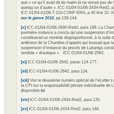
que « ce qu’il avait dit de matin-là ne venait pas de 
quelqu’un d’autre ». ICC-01/04-01/06-2434-Red2, pa
ICC-01/04-01/06-T-110-CONF-ENG, p 40 line 10. V
sur le genre 2010
, pp 139-144.
[x]
ICC-01/04-01/06-2690-Red2, para 189. La Cha
première instance a conclu qu’une suspension d’in
constituerait un remède disproportionné, à la suite
antérieur de la Chambre d’appels qui trouvait que 
suspension d’instance du procès de Lubanga consti
remède « drastique » . ICC-01/04-01/06-2582.
[xi]
ICC-01/04-01/06-2842, paras 124-177.
[xii]
ICC-01/04-01/06-2842, para 124.
[xiii]
Voir le deuxième numéro spécial de l’eLetter
L
la CPI
sur la responsabilité pénale individuelle de
disponible
ici
[xiv]
ICC-01/04-01/06-2434-Red2, para 135.
[xv]
ICC-01/04-01/06-2434-Red2, para 146.