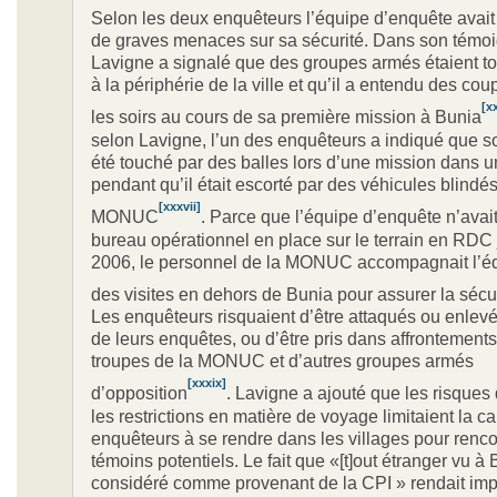
Selon les deux enquêteurs l’équipe d’enquête avait 
de graves menaces sur sa sécurité. Dans son témo
Lavigne a signalé que des groupes armés étaient tou
à la périphérie de la ville et qu’il a entendu des cou
[x
les soirs au cours de sa première mission à Bunia
selon Lavigne, l’un des enquêteurs a indiqué que s
été touché par des balles lors d’une mission dans u
pendant qu’il était escorté par des véhicules blindés
[xxxvii]
MONUC
. Parce que l’équipe d’enquête n’avai
bureau opérationnel en place sur le terrain en RDC
2006, le personnel de la MONUC accompagnait l’éq
des visites en dehors de Bunia pour assurer la sécu
Les enquêteurs risquaient d’être attaqués ou enlev
de leurs enquêtes, ou d’être pris dans affrontements
troupes de la MONUC et d’autres groupes armés
[xxxix]
d’opposition
. Lavigne a ajouté que les risques 
les restrictions en matière de voyage limitaient la c
enquêteurs à se rendre dans les villages pour renco
témoins potentiels. Le fait que «[t]out étranger vu à 
considéré comme provenant de la CPI » rendait imp