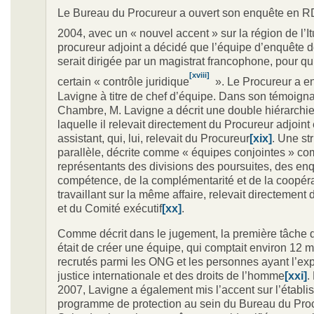
Le Bureau du Procureur a ouvert son enquête en RD
2004, avec un « nouvel accent » sur la région de l’It
procureur adjoint a décidé que l’équipe d’enquête 
serait dirigée par un magistrat francophone, pour qu’i
[xviii]
certain « contrôle juridique
». Le Procureur a e
Lavigne à titre de chef d’équipe. Dans son témoign
Chambre, M. Lavigne a décrit une double hiérarchi
laquelle il relevait directement du Procureur adjoint
assistant, qui, lui, relevait du Procureur
[xix]
. Une st
parallèle, décrite comme « équipes conjointes » c
représentants des divisions des poursuites, des enq
compétence, de la complémentarité et de la coopér
travaillant sur la même affaire, relevait directement
et du Comité exécutif
[xx]
.
Comme décrit dans le jugement, la première tâche 
était de créer une équipe, qui comptait environ 12
recrutés parmi les ONG et les personnes ayant l’ex
justice internationale et des droits de l’homme
[xxi]
.
2007, Lavigne a également mis l’accent sur l’établ
programme de protection au sein du Bureau du Pro