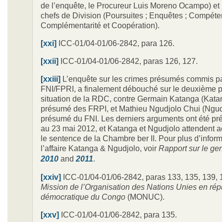
de l’enquête, le Procureur Luis Moreno Ocampo) et l
chefs de Division (Poursuites ; Enquêtes ; Compéte
Complémentarité et Coopération).
[xxi]
ICC-01/04-01/06-2842, para 126.
[xxii]
ICC-01/04-01/06-2842, paras 126, 127.
[xxiii]
L’enquête sur les crimes présumés commis pa
FNI/FPRI, a finalement débouché sur le deuxième p
situation de la RDC, contre Germain Katanga (Katan
présumé des FRPI, et Mathieu Ngudjolo Chui (Ngudj
présumé du FNI. Les derniers arguments ont été pr
au 23 mai 2012, et Katanga et Ngudjolo attendent a
le sentence de la Chambre ber II. Pour plus d’inform
l’affaire Katanga & Ngudjolo, voir
Rapport sur le ge
2010
and
2011
.
[xxiv]
ICC-01/04-01/06-2842, paras 133, 135, 139, 
Mission de l’Organisation des Nations Unies en rép
démocratique du Congo
(MONUC).
[xxv]
ICC-01/04-01/06-2842, para 135.