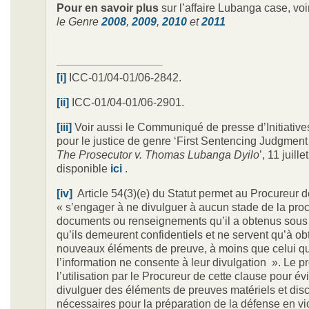
Pour en savoir plus
sur l’affaire Lubanga case, vo
le Genre
2008
,
2009
,
2010
et
2011
[i]
ICC-01/04-01/06-2842.
[ii]
ICC-01/04-01/06-2901.
[iii]
Voir aussi le Communiqué de presse d’Initiative
pour le justice de genre ‘First Sentencing Judgment
The Prosecutor v. Thomas Lubanga Dyilo
’, 11 juill
disponible
ici
.
[iv]
Article 54(3)(e) du Statut permet au Procureur d
« s’engager à ne divulguer à aucun stade de la pro
documents ou renseignements qu’il a obtenus sous 
qu’ils demeurent confidentiels et ne servent qu’à ob
nouveaux éléments de preuve, à moins que celui qui
l’information ne consente à leur divulgation ». Le p
l’utilisation par le Procureur de cette clause pour év
divulguer des éléments de preuves matériels et disc
nécessaires pour la préparation de la défense en vi