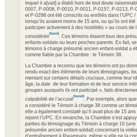
lequel il a[vait] a établi hors de tout doute raisonna
0007, P-0008, P-0010, P-0011, P-0157, P-0213, P-
et P-0298 ont été conscrits ou enrôlés dans l’UPC 
lorsqu’ils avaient moins de 15 ans, ou qu’ils ont été 
participer activement à des hostilités » au cours de 
[lxxvi]
considérée
. Ces témoins étaient tous des pré
enfants-soldats ou leurs proches parents. En fait, s
témoins à charge présumé ancien enfant-soldat a é
comme fiable par la Chambre : le Témoin 38.
La Chambre a reconnu que les témoins ont pu don
rendu exact des éléments de leurs témoignages, tou
mentant sur certains détails cruciaux, comme leur ide
âge, la date de leur formation et de leur service mili
groupes auxquels ils ont participé », faits directemen
[lxxvii]
culpabilité de l’accusé
. Par exemple, alors qu
a considéré le Témoin à charge 38 comme un témoi
elle a également constaté qu’il avait plus de 15 ans
rejoint l’UPC. En revanche, la Chambre s’est appuy
parties du témoignage du Témoin à charge 10 (une f
présumée ancien enfant-soldat) concernant la vidé
d’entraînement à Rwampara, même si elle ne la con