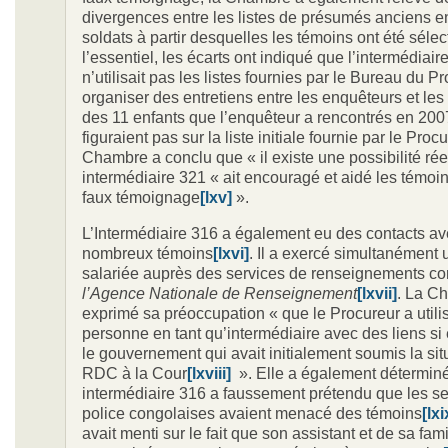
divergences entre les listes de présumés anciens e
soldats à partir desquelles les témoins ont été séle
l’essentiel, les écarts ont indiqué que l’intermédiair
n’utilisait pas les listes fournies par le Bureau du P
organiser des entretiens entre les enquêteurs et les 
des 11 enfants que l’enquêteur a rencontrés en 200
figuraient pas sur la liste initiale fournie par le Proc
Chambre a conclu que « il existe une possibilité rée
intermédiaire 321 « ait encouragé et aidé les témoin
faux témoignage
[lxv]
».
L’Intermédiaire 316 a également eu des contacts a
nombreux témoins
[lxvi]
. Il a exercé simultanément u
salariée auprès des services de renseignements co
l’Agence Nationale de Renseignement
[lxvii]
. La C
exprimé sa préoccupation « que le Procureur a utili
personne en tant qu’intermédiaire avec des liens si 
le gouvernement qui avait initialement soumis la sit
RDC à la Cour
[lxviii]
». Elle a également détermin
intermédiaire 316 a faussement prétendu que les se
police congolaises avaient menacé des témoins
[lxi
avait menti sur le fait que son assistant et de sa fami