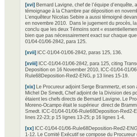
[xvi]
Bernard Lavigne, chef de l’équipe d’enquête, a 
témoignage à la Chambre par déposition en novem
L’enquêteur Nicolas Sebire a aussi témoigné deva
en novembre 2010. Dans le jugement du procès, l
conclu que les deux Témoins sont « essentiellement
bien que pas nécessairement exact sur chaque ques
01/04-01/06-2842, para 125.
[xvii]
ICC-01/04-01/06-2842, paras 125, 136.
[xviii]
ICC-01/04-01/06-2842, para 125, citing Transc
Deposition on 16 November 2010, ICC-01/04-01/06
Rule68Deposition-Red2-ENG, p 13 lines 15-19.
[xix]
Le Procureur adjoint Serge Brammertz, et son 
Michel De Smedt, Chef adjoint de la Division des po
étaient les chefs directs de Bernard Lavigne. Le Pr
Moreno-Ocampo était le supérieur direct de Bramme
Smedt. ICC-01/04-01/06-Rule68Deposition-Red2-E
lines 22-23; p 15 lignes 13-25; p 16 lignes 1-4.
[xx]
ICC-01/04-01/06-Rule68Deposition-Red2-ENG,
1-12. Le Comité Exécutif se compose du Procureur