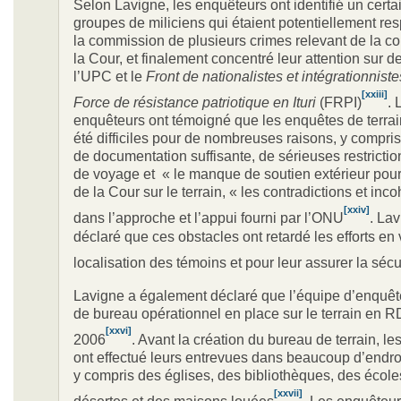
Selon Lavigne, les enquêteurs ont identifié un cert
groupes de miliciens qui étaient potentiellement r
la commission de plusieurs crimes relevant de la 
la Cour, et finalement concentré leur attention sur d
l’UPC et le
Front de
nationalistes et intégrationniste
[xxiii]
Force de résistance patriotique en Ituri
(FRPI)
. 
enquêteurs ont témoigné que les enquêtes de terrain
été difficiles pour de nombreuses raisons, y compr
de documentation suffisante, de sérieuses restricti
de voyage et « le manque de soutien extérieur pour 
de la Cour sur le terrain, « les contradictions et inc
[xxiv]
dans l’approche et l’appui fourni par l’ONU
. La
déclaré que ces obstacles ont retardé les efforts en 
localisation des témoins et pour leur assurer la sécu
Lavigne a également déclaré que l’équipe d’enquêt
de bureau opérationnel en place sur le terrain en 
[xxvi]
2006
. Avant la création du bureau de terrain, l
ont effectué leurs entrevues dans beaucoup d’endroit
y compris des églises, des bibliothèques, des écol
[xxvii]
désertes et des maisons louées
. Les enquêteur