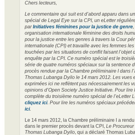
Chers lecteurs,
Le commentaire qui suit est d’abord apparu dans u
spécial de Legal Eye sur la CPI, un eLetter réguliè
par
Initiatives féminines pour la justice de genre
,
organisation internationale féminine des droits huma
pour la justice entre les genres à travers la Cour pé
internationale (CPI) et travaille avec les femmes les
touchées par les situations de conflit faisant l’objet 
enquête par la CPI. Ce numéro spécial est le troisi
série de quatre numéros spéciaux sur la sentence 
procès rendue par la Chambre préliminaire I dans l’a
Thomas Lubanga Dyilo le 14 mars 2012. Les vues e
exprimées ici ne reflètent pas nécessairement les v
opinions d’Open Society Justice Initiative. Pour lire 
complète du troisième numéro spécial de l’eLetter 
cliquez ici
. Pour lire les numéros spéciaux précéde
ici
.
Le 14 mars 2012, la Chambre préliminaire I a rend
dans le premier procès devant la CPI,
Le Procureur 
Thomas
Lubanga Dyilo
, qui a déclaré Thomas Lub